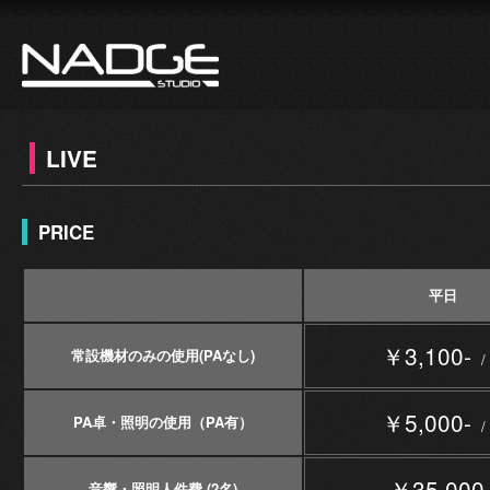
LIVE
PRICE
平日
￥3,100-
常設機材のみの使用(PAなし)
/
￥5,000-
PA卓・照明の使用（PA有）
/
￥35,000
音響・照明人件費 (2名)